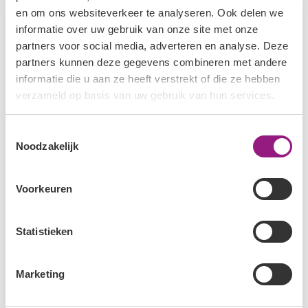
en om ons websiteverkeer te analyseren. Ook delen we
informatie over uw gebruik van onze site met onze
partners voor social media, adverteren en analyse. Deze
partners kunnen deze gegevens combineren met andere
informatie die u aan ze heeft verstrekt of die ze hebben
verzameld op basis van uw gebruik van hun services.
Toestemmingsselectie
Noodzakelijk
Slapen en nachtdiensten, wat helpt?
Voorkeuren
12 oktober 2023
Ben jij politieagent, verpleegkundige, werk je in een
Statistieken
nachtwinkel of heb jij een ander beroep waarbij je
onregelmatig…
Marketing
Lees meer