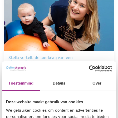
Stella vertelt: de werkdag van een
kinderoefentherapeut
5 februari 2024
Benieuwd hoe het is om te werken als
Toestemming
Details
Over
kinderoefentherapeut? En wat ons werk zo leuk
maakt? Stella vertelt…
Lees meer
Deze website maakt gebruik van cookies
We gebruiken cookies om content en advertenties te
personaliseren, om functies voor social media te bieden