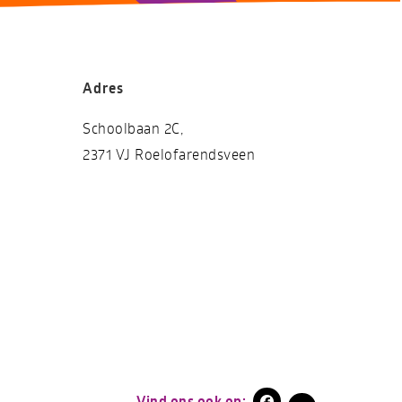
Adres
Schoolbaan 2C,
2371 VJ Roelofarendsveen
Vind ons ook op: