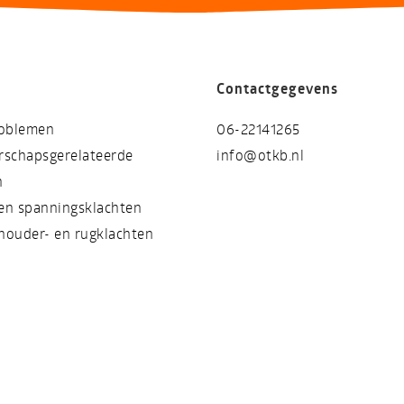
Contactgegevens
oblemen
06-22141265
schapsgerelateerde
info@otkb.nl
n
 en spanningsklachten
chouder- en rugklachten