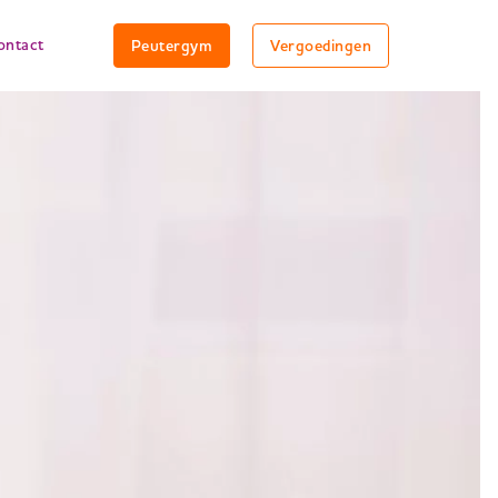
ontact
Peutergym
Vergoedingen