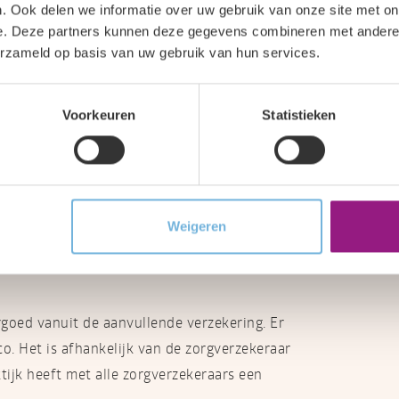
. Ook delen we informatie over uw gebruik van onze site met on
helpen
e. Deze partners kunnen deze gegevens combineren met andere i
erzameld op basis van uw gebruik van hun services.
n. Onze therapeuten zijn gespecialiseerd in
jken met je mee om vast te stellen waar de
Voorkeuren
Statistieken
 en oefeningen zorgen we ervoor dat de
eem contact op met onze praktijk en maak
Weigeren
oed vanuit de aanvullende verzekering. Er
o. Het is afhankelijk van de zorgverzekeraar
ijk heeft met alle zorgverzekeraars een