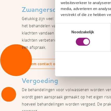
websiteverkeer te analyseren
Zwangerschapsklachten ver
media, adverteren en analys
verstrekt of die ze hebben v
Gelukkig zijn veel van deze klachten te verhelpe
het behandelen van zwangerschapsklachten en ki
Toestemmingsselectie
Noodzakelijk
klachten vandaan komen. Met gerichte adviezen
klachten verbeteren en de pijn minder wordt. N
een afspraak.
Neem contact op
Vergoeding
De behandelingen voor volwassenen worden verg
wordt geen aanspraak gemaakt op het eigen risic
hoeveel behandelingen worden vergoed. De prakt