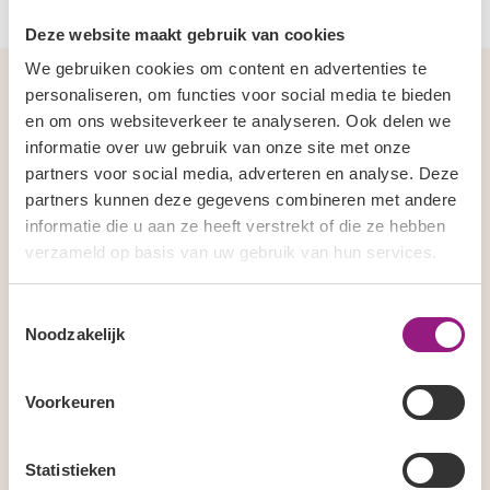
Deze website maakt gebruik van cookies
We gebruiken cookies om content en advertenties te
personaliseren, om functies voor social media te bieden
en om ons websiteverkeer te analyseren. Ook delen we
informatie over uw gebruik van onze site met onze
Tarieven
partners voor social media, adverteren en analyse. Deze
partners kunnen deze gegevens combineren met andere
Valt jouw behandeling buiten de basisverzekering? Heb je
informatie die u aan ze heeft verstrekt of die ze hebben
een restitutieverzekering, is jouw zorgverzekering niet
verzameld op basis van uw gebruik van hun services.
gecontracteerd of heb je de vergoeding vanuit de
Toestemmingsselectie
aanvullende verzekering verbruikt? In dat geval hanteren
Noodzakelijk
we de volgende tarieven.
Voorkeuren
Zitting kinderoefentherapie € 52,25
Eenmalig kinderoefentherapeutisch rapport € 35,75
Statistieken
Oudergesprek € 35,75