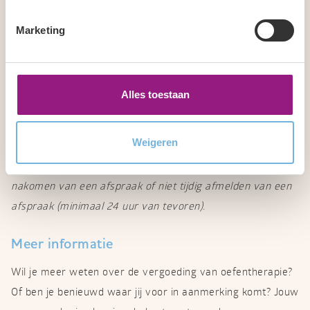
Zitting Oefentherapie Mensendieck € 38,50
Screening directe toegankelijk (wettelijk verplicht) €
Marketing
11,00
Intake en onderzoek na screening € 38,50
Intake en onderzoek na verwijzing € 38,50
Alles toestaan
Behandeling aan huis € 52,25
Niet nagekomen afspraak* € 28,85
Weigeren
*Deze kosten worden in rekening gebracht bij het niet
nakomen van een afspraak of niet tijdig afmelden van een
afspraak (minimaal 24 uur van tevoren).
Meer informatie
Wil je meer weten over de vergoeding van oefentherapie?
Of ben je benieuwd waar jij voor in aanmerking komt? Jouw