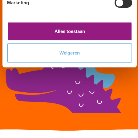
Marketing
Maak een afspraak
Alles toestaan
Weigeren