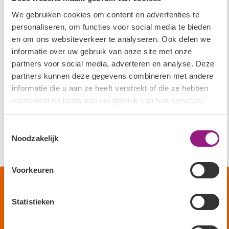
de zwemles.
We gebruiken cookies om content en advertenties te
personaliseren, om functies voor social media te bieden
Succesvolle resultaten
en om ons websiteverkeer te analyseren. Ook delen we
informatie over uw gebruik van onze site met onze
Kinderoefentherapie Kaag & Braassem heeft al veel
partners voor social media, adverteren en analyse. Deze
kinderen met succes geholpen met het verbeteren van de
partners kunnen deze gegevens combineren met andere
zwemvaardigheid, waardoor zij sneller hun zwemdiploma
informatie die u aan ze heeft verstrekt of die ze hebben
konden behalen. Kinderoefentherapie wordt geheel
verzameld op basis van uw gebruik van hun services.
vergoed door de zorgverzekeraar.
Toestemmingsselectie
Noodzakelijk
Voorkeuren
Aanmelden voor oefentherapie?
Statistieken
maak een afspraak of bel naar: 06-22141265