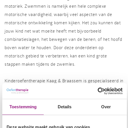
motoriek. Zwemmen is namelijk een hele complexe
motorische vaardigheid, waarbij veel aspecten van de
motorische ontwikkeling komen kijken. Het zou kunnen dat
jouw kind net wat moeite heeft met bijvoorbeeld
combinatieslagen, het bewegen van de benen, of het hoofd
boven water te houden. Door deze onderdelen op
motorisch gebied te verbeteren, kan een kind grote
stappen maken tijdens de zwemles.
Kinderoefentherapie Kaag & Braassem is gespecialiseerd in
de motorische ontwikkeling van kinderen, waaronder
zwemproblemen. De Kinderoefentherapeut kan
ondersteuning bieden bij het verbeteren van de
Toestemming
Details
Over
zwemvaardigheid, zodat hij of zij daardoor weer beter kan
zwemmen en wat sneller vooruitgang kan boeken tijdens
Deze website maakt gebruik van cookies