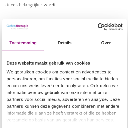
steeds belangrijker wordt.
Wat kun je als ouder zelf doen?
Het enige wat je als ouder kunt doen is proberen het
schrijven en/of de andere fijn motorische taken aan te
Toestemming
Details
Over
bieden, al op jonge leeftijd en op een LEUKE manier.
Probeer te zoeken naar het interesse gebied van jouw kind
Deze website maakt gebruik van cookies
en biedt op dat gebied speelgoed, materiaal of schrijf- en
We gebruiken cookies om content en advertenties te
tekenspellen aan. Maak cadeautjes voor opa’s en oma’s,
personaliseren, om functies voor social media te bieden
hang het gemaakte werkje thuis op, speel samen met je
en om ons websiteverkeer te analyseren. Ook delen we
kind en geef vooral veel complimenten.
informatie over uw gebruik van onze site met onze
partners voor social media, adverteren en analyse. Deze
partners kunnen deze gegevens combineren met andere
Wist je dat je al kunt verven met een baby?
Doe een paar
informatie die u aan ze heeft verstrekt of die ze hebben
druppels ver op een kleurplaat of papier en doe deze in een
verzameld op basis van uw gebruik van hun services.
computermapje. Laat het kind in buiklig met de handen